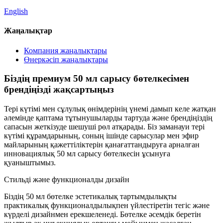
English
Жаңалықтар
Компания жаңалықтары
Өнеркәсіп жаңалықтары
Біздің премиум 50 мл сарысу бөтелкесімен
брендіңізді жақсартыңыз
Тері күтімі мен сұлулық өнімдерінің үнемі дамып келе жатқан
әлемінде қаптама тұтынушыларды тартуда және брендіңіздің
сапасын жеткізуде шешуші рөл атқарады. Біз заманауи тері
күтімі құрамдарының, соның ішінде сарысулар мен эфир
майларының қажеттіліктерін қанағаттандыруға арналған
инновациялық 50 мл сарысу бөтелкесін ұсынуға
қуаныштымыз.
Стильді және функционалды дизайн
Біздің 50 мл бөтелке эстетикалық тартымдылықты
практикалық функционалдылықпен үйлестіретін тегіс және
күрделі дизайнмен ерекшеленеді. Бөтелке әсемдік беретін