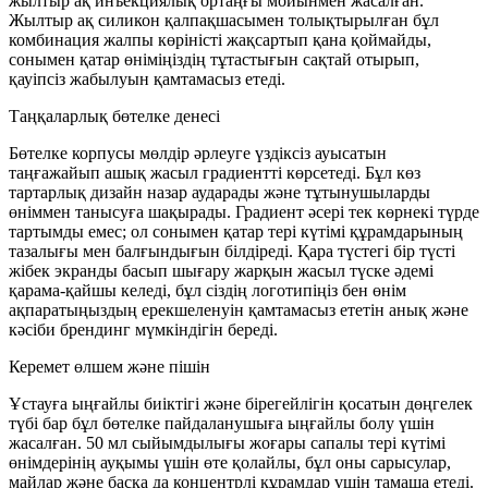
жылтыр ақ инъекциялық ортаңғы мойынмен жасалған.
Жылтыр ақ силикон қалпақшасымен толықтырылған бұл
комбинация жалпы көріністі жақсартып қана қоймайды,
сонымен қатар өніміңіздің тұтастығын сақтай отырып,
қауіпсіз жабылуын қамтамасыз етеді.
Таңқаларлық бөтелке денесі
Бөтелке корпусы мөлдір әрлеуге үздіксіз ауысатын
таңғажайып ашық жасыл градиентті көрсетеді. Бұл көз
тартарлық дизайн назар аударады және тұтынушыларды
өніммен танысуға шақырады. Градиент әсері тек көрнекі түрде
тартымды емес; ол сонымен қатар тері күтімі құрамдарының
тазалығы мен балғындығын білдіреді. Қара түстегі бір түсті
жібек экранды басып шығару жарқын жасыл түске әдемі
қарама-қайшы келеді, бұл сіздің логотипіңіз бен өнім
ақпаратыңыздың ерекшеленуін қамтамасыз ететін анық және
кәсіби брендинг мүмкіндігін береді.
Керемет өлшем және пішін
Ұстауға ыңғайлы биіктігі және бірегейлігін қосатын дөңгелек
түбі бар бұл бөтелке пайдаланушыға ыңғайлы болу үшін
жасалған. 50 мл сыйымдылығы жоғары сапалы тері күтімі
өнімдерінің ауқымы үшін өте қолайлы, бұл оны сарысулар,
майлар және басқа да концентрлі құрамдар үшін тамаша етеді.