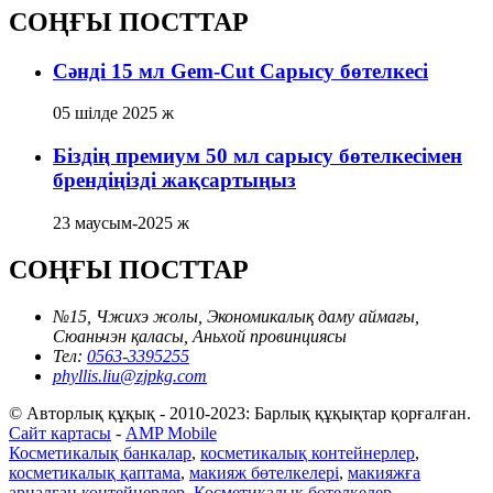
СОҢҒЫ ПОСТТАР
Сәнді 15 мл Gem-Cut Сарысу бөтелкесі
05 шілде 2025 ж
Біздің премиум 50 мл сарысу бөтелкесімен
брендіңізді жақсартыңыз
23 маусым-2025 ж
СОҢҒЫ ПОСТТАР
№15, Чжихэ жолы, Экономикалық даму аймағы,
Сюаньчэн қаласы, Аньхой провинциясы
Тел:
0563-3395255
phyllis.liu@zjpkg.com
© Авторлық құқық - 2010-2023: Барлық құқықтар қорғалған.
Сайт картасы
-
AMP Mobile
Косметикалық банкалар
,
косметикалық контейнерлер
,
косметикалық қаптама
,
макияж бөтелкелері
,
макияжға
арналған контейнерлер
,
Косметикалық бөтелкелер
,