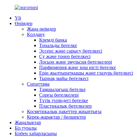
Үй
Өнімдер
Жаңа өнімдер
Қолдану
Кремді банка
Тональды бөтелке
Эссенс және сарысу бөтелкесі
Су және тонер бөтелкесі
Лосьон және эмульсия бөтелкелері
Парфюмерия және хош иісті бөтелке
Ерін жылтыратқышы және глазурь бөтелкесі
Тырнақ майы бөтелкесі
Сипаттама
Тамшылағыш бөтелке
Сорғы бөтелкелері
Түтік түріндегі бөтелке
Пластикалық бөтелкелер
Косметикалық пакеттер жиынтығы
Керек-жарақтар / бөлшектер
Жаңалықтар
Біз туралы
Бізбен хабарласыңы