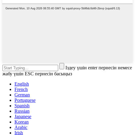
Іздеу үшін enter пернесін немесе
жабу үшін ESC пернесін басыңыз
English
French
German
Portuguese
Spanish
Russian
Japanese
Korean
Arabic
Irish