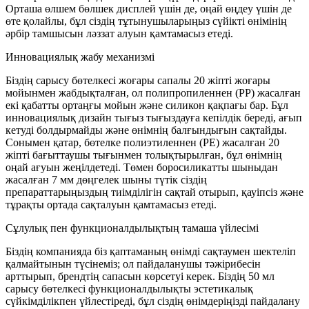
Орташа өлшем бөлшек дисплей үшін де, оңай өңдеу үшін де
өте қолайлы, бұл сіздің тұтынушыларыңыз сүйікті өнімінің
әрбір тамшысын ләззат алуын қамтамасыз етеді.
Инновациялық жабу механизмі
Біздің сарысу бөтелкесі жоғары сапалы 20 жіпті жоғары
мойынмен жабдықталған, ол полипропиленнен (PP) жасалған
екі қабатты ортаңғы мойын және силикон қақпағы бар. Бұл
инновациялық дизайн тығыз тығыздауға кепілдік береді, ағып
кетуді болдырмайды және өнімнің балғындығын сақтайды.
Сонымен қатар, бөтелке полиэтиленнен (PE) жасалған 20
жіпті бағыттаушы тығынмен толықтырылған, бұл өнімнің
оңай ағуын жеңілдетеді. Төмен боросиликатты шыныдан
жасалған 7 мм дөңгелек шыны түтік сіздің
препараттарыңыздың тиімділігін сақтай отырып, қауіпсіз және
тұрақты ортада сақталуын қамтамасыз етеді.
Сұлулық пен функционалдылықтың тамаша үйлесімі
Біздің компанияда біз қаптаманың өнімді сақтаумен шектеліп
қалмайтынын түсінеміз; ол пайдаланушы тәжірибесін
арттырып, брендтің сапасын көрсетуі керек. Біздің 50 мл
сарысу бөтелкесі функционалдылықты эстетикалық
сүйкімділікпен үйлестіреді, бұл сіздің өнімдеріңізді пайдалану