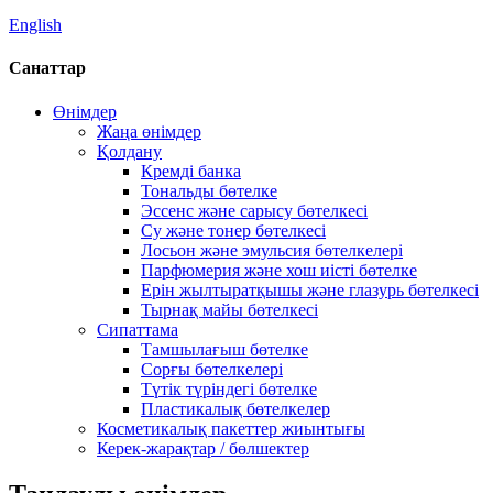
English
Санаттар
Өнімдер
Жаңа өнімдер
Қолдану
Кремді банка
Тональды бөтелке
Эссенс және сарысу бөтелкесі
Су және тонер бөтелкесі
Лосьон және эмульсия бөтелкелері
Парфюмерия және хош иісті бөтелке
Ерін жылтыратқышы және глазурь бөтелкесі
Тырнақ майы бөтелкесі
Сипаттама
Тамшылағыш бөтелке
Сорғы бөтелкелері
Түтік түріндегі бөтелке
Пластикалық бөтелкелер
Косметикалық пакеттер жиынтығы
Керек-жарақтар / бөлшектер