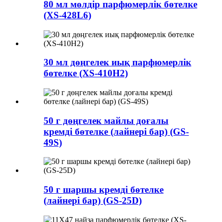
80 мл мөлдір парфюмерлік бөтелке
(XS-428L6)
30 мл дөңгелек иық парфюмерлік
бөтелке (XS-410H2)
50 г дөңгелек майлы доғалы
кремді бөтелке (лайнері бар) (GS-
49S)
50 г шаршы кремді бөтелке
(лайнері бар) (GS-25D)