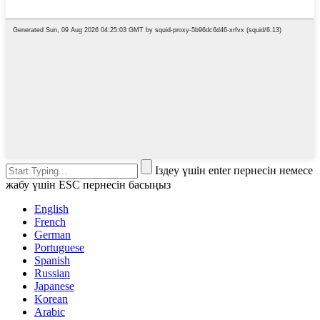
Іздеу үшін enter пернесін немесе
жабу үшін ESC пернесін басыңыз
English
French
German
Portuguese
Spanish
Russian
Japanese
Korean
Arabic