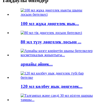
Таңдаулы өнімдер
100 мл жұқа дөңгелек иық...
80 мл түзу дөңгелек лосьон ...
арнайы әйнек...
120 мл көлбеу иық дөңгелек...