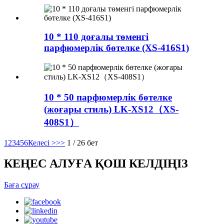
10 * 110 доғалы төменгі
парфюмерлік бөтелке (XS-416S1)
10 * 50 парфюмерлік бөтелке
(жоғары стиль) LK-XS12（XS-
408S1）
1
2
3
4
5
6
Келесі >
>>
1 / 26 бет
КЕҢЕС АЛУҒА ҚОШ КЕЛДІҢІЗ
Баға сұрау