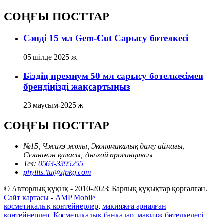
СОҢҒЫ ПОСТТАР
Сәнді 15 мл Gem-Cut Сарысу бөтелкесі
05 шілде 2025 ж
Біздің премиум 50 мл сарысу бөтелкесімен
брендіңізді жақсартыңыз
23 маусым-2025 ж
СОҢҒЫ ПОСТТАР
№15, Чжихэ жолы, Экономикалық даму аймағы,
Сюаньчэн қаласы, Аньхой провинциясы
Тел:
0563-3395255
phyllis.liu@zjpkg.com
© Авторлық құқық - 2010-2023: Барлық құқықтар қорғалған.
Сайт картасы
-
AMP Mobile
косметикалық контейнерлер
,
макияжға арналған
контейнерлер
,
Косметикалық банкалар
,
макияж бөтелкелері
,