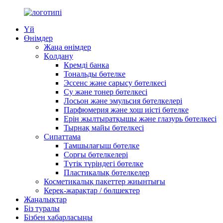
Үй
Өнімдер
Жаңа өнімдер
Қолдану
Кремді банка
Тональды бөтелке
Эссенс және сарысу бөтелкесі
Су және тонер бөтелкесі
Лосьон және эмульсия бөтелкелері
Парфюмерия және хош иісті бөтелке
Ерін жылтыратқышы және глазурь бөтелкесі
Тырнақ майы бөтелкесі
Сипаттама
Тамшылағыш бөтелке
Сорғы бөтелкелері
Түтік түріндегі бөтелке
Пластикалық бөтелкелер
Косметикалық пакеттер жиынтығы
Керек-жарақтар / бөлшектер
Жаңалықтар
Біз туралы
Бізбен хабарласыңы