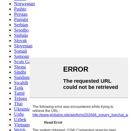
Norwegian
Pashto
Persian
Punjabi
Serbian
Sesotho
Sinhala
Slovak
Slovenian
Somali
Samoan
Scots Gaelic
Shona
Sindhi
Sundanese
Swahili
Tajik
Tamil
Telugu
Thai
Ukrainian
Urdu
Uzbek
Vietnamese
Welsh