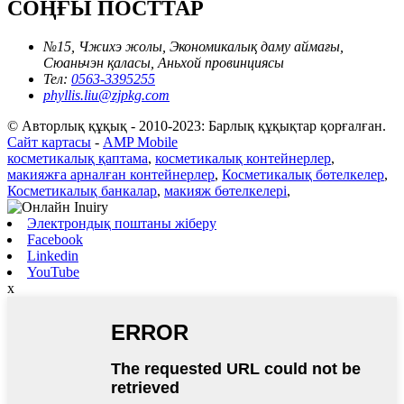
СОҢҒЫ ПОСТТАР
№15, Чжихэ жолы, Экономикалық даму аймағы,
Сюаньчэн қаласы, Аньхой провинциясы
Тел:
0563-3395255
phyllis.liu@zjpkg.com
© Авторлық құқық - 2010-2023: Барлық құқықтар қорғалған.
Сайт картасы
-
AMP Mobile
косметикалық қаптама
,
косметикалық контейнерлер
,
макияжға арналған контейнерлер
,
Косметикалық бөтелкелер
,
Косметикалық банкалар
,
макияж бөтелкелері
,
Электрондық поштаны жіберу
Facebook
Linkedin
YouTube
x