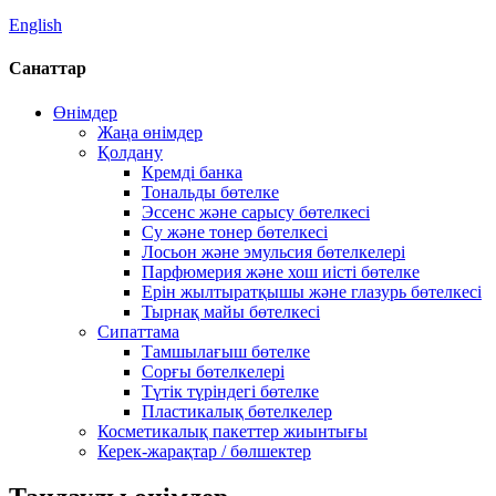
English
Санаттар
Өнімдер
Жаңа өнімдер
Қолдану
Кремді банка
Тональды бөтелке
Эссенс және сарысу бөтелкесі
Су және тонер бөтелкесі
Лосьон және эмульсия бөтелкелері
Парфюмерия және хош иісті бөтелке
Ерін жылтыратқышы және глазурь бөтелкесі
Тырнақ майы бөтелкесі
Сипаттама
Тамшылағыш бөтелке
Сорғы бөтелкелері
Түтік түріндегі бөтелке
Пластикалық бөтелкелер
Косметикалық пакеттер жиынтығы
Керек-жарақтар / бөлшектер