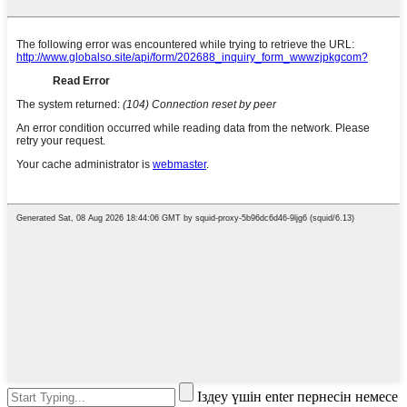
Іздеу үшін enter пернесін немесе