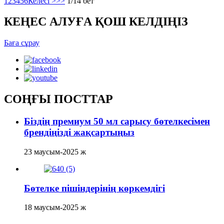
1
2
3
4
5
6
Келесі >
>>
1/14 бет
КЕҢЕС АЛУҒА ҚОШ КЕЛДІҢІЗ
Баға сұрау
СОҢҒЫ ПОСТТАР
Біздің премиум 50 мл сарысу бөтелкесімен
брендіңізді жақсартыңыз
23 маусым-2025 ж
Бөтелке пішіндерінің көркемдігі
18 маусым-2025 ж