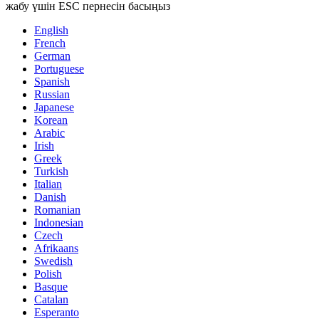
жабу үшін ESC пернесін басыңыз
English
French
German
Portuguese
Spanish
Russian
Japanese
Korean
Arabic
Irish
Greek
Turkish
Italian
Danish
Romanian
Indonesian
Czech
Afrikaans
Swedish
Polish
Basque
Catalan
Esperanto