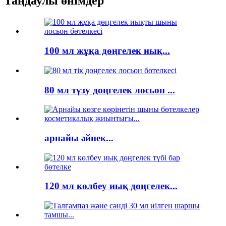
Таңдаулы өнімдер
100 мл жұқа дөңгелек иық...
80 мл түзу дөңгелек лосьон ...
арнайы әйнек...
120 мл көлбеу иық дөңгелек...