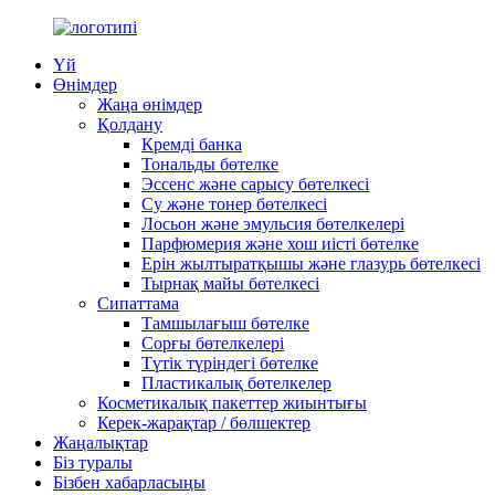
Үй
Өнімдер
Жаңа өнімдер
Қолдану
Кремді банка
Тональды бөтелке
Эссенс және сарысу бөтелкесі
Су және тонер бөтелкесі
Лосьон және эмульсия бөтелкелері
Парфюмерия және хош иісті бөтелке
Ерін жылтыратқышы және глазурь бөтелкесі
Тырнақ майы бөтелкесі
Сипаттама
Тамшылағыш бөтелке
Сорғы бөтелкелері
Түтік түріндегі бөтелке
Пластикалық бөтелкелер
Косметикалық пакеттер жиынтығы
Керек-жарақтар / бөлшектер
Жаңалықтар
Біз туралы
Бізбен хабарласыңы