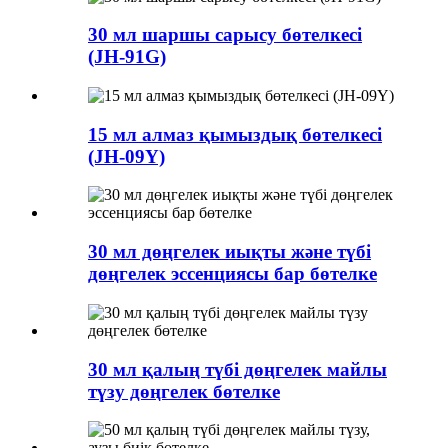
30 мл шаршы сарысу бөтелкесі
(JH-91G)
15 мл алмаз қымыздық бөтелкесі
(JH-09Y)
30 мл дөңгелек иықты және түбі
дөңгелек эссенциясы бар бөтелке
30 мл қалың түбі дөңгелек майлы
түзу дөңгелек бөтелке