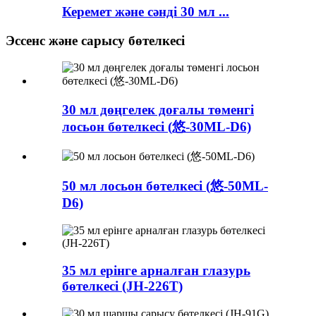
Керемет және сәнді 30 мл ...
Эссенс және сарысу бөтелкесі
30 мл дөңгелек доғалы төменгі
лосьон бөтелкесі (悠-30ML-D6)
50 мл лосьон бөтелкесі (悠-50ML-
D6)
35 мл ерінге арналған глазурь
бөтелкесі (JH-226T)